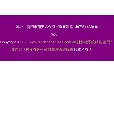
自助服務
與微信小程
展，以軟件
序的代駕系
開發引領智
統設計與實
地址：廈門市翔安區金海街道新澳路1497號443單元
能售貨新體
現——兼論
電話：-
驗
如何選擇高
Copyright © 2026
www.landscapegrass.com.cn
計算機系統服務
廈門市
質量的計算
麥琪網絡科技有限公司
計算機系統服務
版權所有
Sitemap
機畢業設計