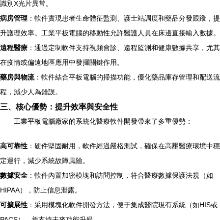
識別X光片異常。
病房管理
：軟件實現患者生命體征監測、護士站調度和藥品分發跟蹤，提
升護理效率。工業平板電腦的移動性允許醫護人員在床邊直接輸入數據。
遠程醫療
：通過定制軟件支持視頻會診、遠程監測和健康數據共享，尤其
在疫情或偏遠地區應用中發揮關鍵作用。
藥房與物流
：軟件結合平板電腦的掃描功能，優化藥品庫存管理和配送流
程，減少人為錯誤。
三、核心優勢：提升效率與安全性
工業平板電腦廠家的系統化醫療軟件開發帶來了多重優勢：
高可靠性
：硬件堅固耐用，軟件經過嚴格測試，確保在高壓醫療環境中穩
定運行，減少系統故障風險。
數據安全
：軟件內置加密模塊和訪問控制，符合醫療數據保護法規（如
HIPAA），防止信息泄露。
可擴展性
：采用模塊化軟件開發方法，便于集成醫院現有系統（如HIS或
PACS），并支持未來功能升級。