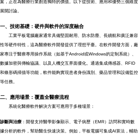
案，正在為醫療行業創造獨特的價值。以下從技術、應用和優勢三個維度
展開討論。
一、技術基礎：硬件與軟件的深度融合
工業平板電腦廠家通常具備堅固耐用、防水防塵、長續航和廣泛兼容
性等硬件特性，這為醫療軟件開發提供了理想平臺。在軟件開發方面，廠
家專注于醫療專用操作系統（如基于Android或Windows的定制系統）、
數據加密與傳輸協議、以及人機交互界面優化。通過集成傳感器、RFID
和條形碼掃描等功能，軟件能夠實現患者身份識別、藥品管理和設備監控
等任務。
二、應用場景：覆蓋全醫療流程
系統化醫療軟件解決方案可應用于多種場景：
診斷與治療
：開發支持醫學影像顯示、電子病歷（EMR）訪問和實時數
據分析的軟件，幫助醫生快速決策。例如，平板電腦可集成AI算法，輔助