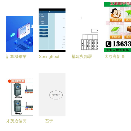
Flask框架
發展 金融
控電腦品牌
入式計算機
的健康管理
活水精準澆
格局 性
賦能智慧醫
系統的設計
灌計算機系
能、可靠性
療，驅動軟
與實現
統服務科創
與軟件開發
件開發新生
之花
服務的深度
態
解析
計算機畢業
SpringBoot
構建與部署
太原高新區
設計 基于
電子產品銷
制藥企業人
電腦維修服
springboot
售系統 計
力資源管理
務 高新街
vue小區人
算機畢業設
系統 一個
上門高效維
臉識別門禁
計源碼
Java畢業設
護，系統優
系統 源碼
80294的軟
計實踐指南
化全程無憂
數據庫 文
件開發實踐
檔
才茂通信亮
基于
相上海國際
SpringBoot